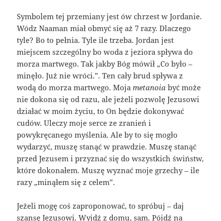
Symbolem tej przemiany jest ów chrzest w Jordanie.
Wódz Naaman miał obmyć się aż 7 razy. Dlaczego
tyle? Bo to pełnia. Tyle ile trzeba. Jordan jest
miejscem szczególny bo woda z jeziora spływa do
morza martwego. Tak jakby Bóg mówił „Co było –
minęło. Już nie wróci.”. Ten cały brud spływa z
wodą do morza martwego. Moja
metanoia
być może
nie dokona się od razu, ale jeżeli pozwolę Jezusowi
działać w moim życiu, to On będzie dokonywać
cudów. Uleczy moje serce ze zranień i
powykręcanego myślenia. Ale by to się mogło
wydarzyć, muszę stanąć w prawdzie. Muszę stanąć
przed Jezusem i przyznać się do wszystkich świństw,
które dokonałem. Muszę wyznać moje grzechy – ile
razy „minąłem się z celem”.
Jeżeli mogę coś zaproponować, to spróbuj – daj
szansę Jezusowi. Wyjdź z domu, sam. Pójdź na