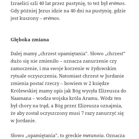
Izraelici szli 40 lat przez pustynię, to też był
erémos
.
Gdy później Jezus idzie na 40 dni na pustynię, gdzie
jest kuszony –
erémos
.
Głęboka zmiana
Dalej mamy „chrzest opamiętania”. Słowo „chrzest”
dużo się nie zmieniło – oznacza zanurzenie czy
zamoczenie, i ma swoje korzenie w żydowskim
rytuale oczyszczenia. Natomiast chrzest w Jordanie
zmienia postać rzeczy – bowiem w 2 księdze
Królewskiej mamy opis jak Bóg wysyła Elizeusza do
Naamana – wodza wojska króla Aramu. Wódz ten
był chory na trąd, a Bóg przez Elizeusza oznajmia,
że aby został oczyszczony musi 7 razy zanurzyć się
w Jordanie.
Słowo „opamiętania”, to greckie
metanoia
. Oznacza