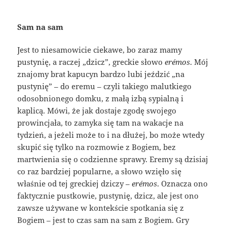
Sam na sam
Jest to niesamowicie ciekawe, bo zaraz mamy
pustynię, a raczej „dzicz”, greckie słowo
erémos
. Mój
znajomy brat kapucyn bardzo lubi jeździć „na
pustynię” – do eremu – czyli takiego malutkiego
odosobnionego domku, z małą izbą sypialną i
kaplicą. Mówi, że jak dostaje zgodę swojego
prowincjała, to zamyka się tam na wakacje na
tydzień, a jeżeli może to i na dłużej, bo może wtedy
skupić się tylko na rozmowie z Bogiem, bez
martwienia się o codzienne sprawy. Eremy są dzisiaj
co raz bardziej popularne, a słowo wzięło się
właśnie od tej greckiej dziczy –
erémos
. Oznacza ono
faktycznie pustkowie, pustynię, dzicz, ale jest ono
zawsze używane w kontekście spotkania się z
Bogiem – jest to czas sam na sam z Bogiem. Gry