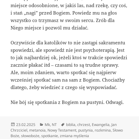
miejsce odosobnione, w jakiś las, nad rzekę, czy coś,
i stań „nagi” przed Bogiem. Powiedz mu na głos
wszystko co trzymasz w swoim sercu. Zrób dla
Niego miejsce i pozwól mu działać.
Oczywiście dla katolików to nie zastąpi sakramentu
spowiedzi, ale spowiedź nie jest psychoterapią. Jest
to jak najbardziej ok, jeżeli ktoś w trakcie spowiedzi
zacznie płakać itd – czasami to są trudne sprawy.
Ale, moim zdaniem, warto spotkać się najpierw
wcześniej spotkać sam na sam z Bogiem. Chociażby
dlatego, żeby wiedzieć z czego się wyspowiadać.
Nie bój się spotkania z Bogiem na pustyni. Odwagi.
Data
Kategorie
Tagi
23.02.2025
Mk
,
NT
biblia
,
chrzest
,
Ewangelia
,
Jan
publikacji
Chrzciciel
,
metanoia
,
Nowy Testament
,
pustynia
,
rozkmina
,
Słowo
Boże
,
słowoboże
,
spotkanie
,
zmiana myślenia