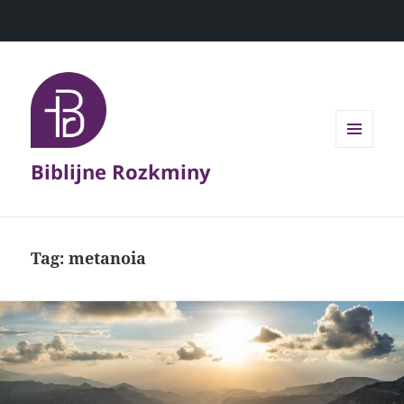
MENU
Biblijne Rozkminy
I
WIDGETY
Tag:
metanoia