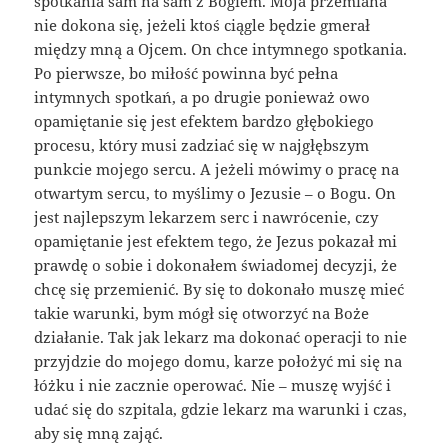
spotkania sam na sam z Bogiem. Moja przemiana
nie dokona się, jeżeli ktoś ciągle będzie gmerał
między mną a Ojcem. On chce intymnego spotkania.
Po pierwsze, bo miłość powinna być pełna
intymnych spotkań, a po drugie ponieważ owo
opamiętanie się jest efektem bardzo głębokiego
procesu, który musi zadziać się w najgłębszym
punkcie mojego sercu. A jeżeli mówimy o pracę na
otwartym sercu, to myślimy o Jezusie – o Bogu. On
jest najlepszym lekarzem serc i nawrócenie, czy
opamiętanie jest efektem tego, że Jezus pokazał mi
prawdę o sobie i dokonałem świadomej decyzji, że
chcę się przemienić. By się to dokonało muszę mieć
takie warunki, bym mógł się otworzyć na Boże
działanie. Tak jak lekarz ma dokonać operacji to nie
przyjdzie do mojego domu, karze położyć mi się na
łóżku i nie zacznie operować. Nie – muszę wyjść i
udać się do szpitala, gdzie lekarz ma warunki i czas,
aby się mną zająć.